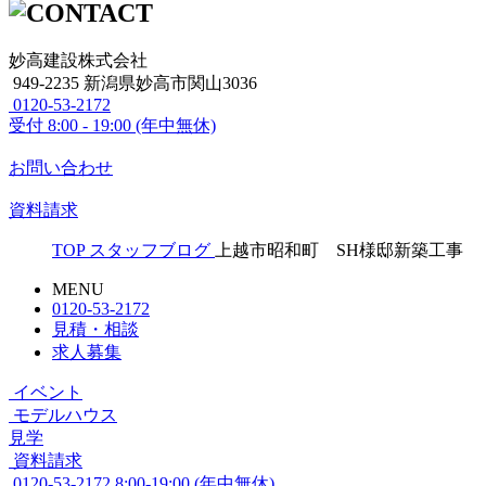
妙高建設株式会社
949-2235 新潟県妙高市関山3036
0120-53-2172
受付
8:00 - 19:00 (年中無休)
お問い合わせ
資料請求
TOP
スタッフブログ
上越市昭和町 SH様邸新築工事
MENU
0120-53-2172
見積・相談
求人募集
イベント
モデルハウス
見学
資料請求
0120-53-2172
8:00-19:00 (年中無休)