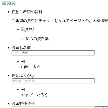
任意
ご希望の資料
ご希望の資料にチェックを入れてページ下のお客様情報
M.A.D資料集
必須
お名前
例：
山田 太郎
任意
ふりがな
例：
やまだ たろう
必須
郵便番号