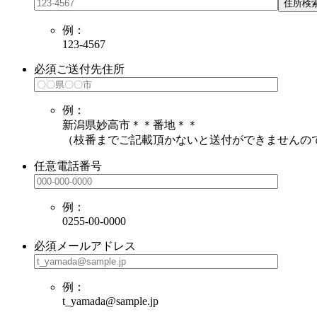
住所検
例：
123-4567
必須
ご送付先住所
例：
新潟県妙高市＊＊番地＊＊
（枝番までご記載頂かないと送付ができませんの
任意
電話番号
例：
0255-00-0000
必須
メールアドレス
例：
t_yamada@sample.jp