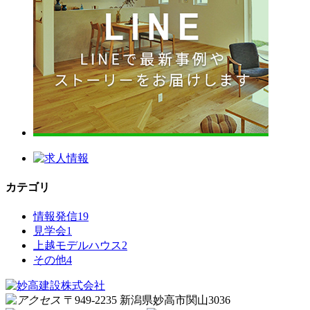
カテゴリ
情報発信
19
見学会
1
上越モデルハウス
2
その他
4
〒949-2235 新潟県妙高市関山3036