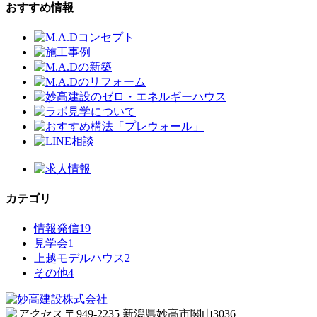
おすすめ情報
カテゴリ
情報発信
19
見学会
1
上越モデルハウス
2
その他
4
〒949-2235 新潟県妙高市関山3036