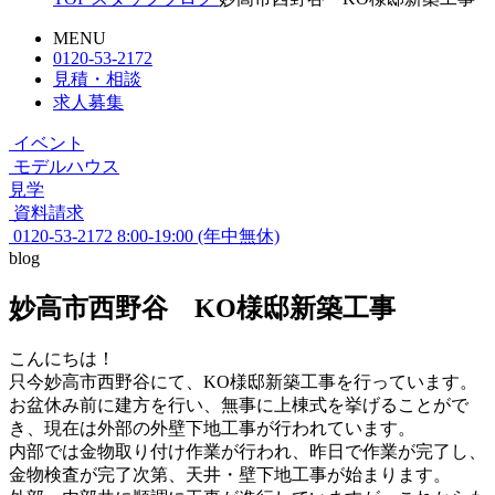
MENU
0120-53-2172
見積・相談
求人募集
イベント
モデルハウス
見学
資料請求
0120-53-2172
8:00-19:00 (年中無休)
blog
妙高市西野谷 KO様邸新築工事
こんにちは！
只今妙高市西野谷にて、KO様邸新築工事を行っています。
お盆休み前に建方を行い、無事に上棟式を挙げることがで
き、現在は外部の外壁下地工事が行われています。
内部では金物取り付け作業が行われ、昨日で作業が完了し、
金物検査が完了次第、天井・壁下地工事が始まります。