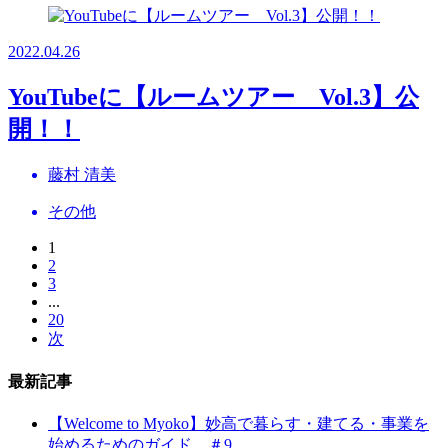
2022.04.26
YouTubeに【ルームツアー Vol.3】公
開！！
藤村 清美
その他
1
2
3
...
20
次
最新記事
【Welcome to Myoko】妙高で暮らす・建てる・事業を
始めるためのガイド ＃9