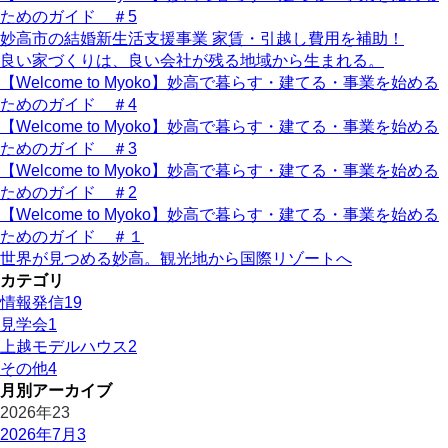
ためのガイド ＃5
妙高市の結婚新生活支援事業 家賃・引越し費用を補助！
良い家づくりは、良い会社が残る地域から生まれる。
【Welcome to Myoko】妙高で暮らす・建てる・事業を始める
ためのガイド ＃4
【Welcome to Myoko】妙高で暮らす・建てる・事業を始める
ためのガイド ＃3
【Welcome to Myoko】妙高で暮らす・建てる・事業を始める
ためのガイド ＃2
【Welcome to Myoko】妙高で暮らす・建てる・事業を始める
ためのガイド ＃１
世界が見つめる妙高。観光地から国際リゾートへ
カテゴリ
情報発信
19
見学会
1
上越モデルハウス
2
その他
4
月別アーカイブ
2026年
23
2026年7月
3