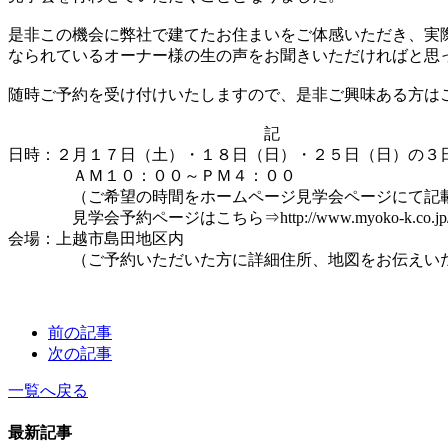
是非この機会に弊社で建てたお住まいをご体感いただき、実
なられているオーナー様の生の声をお聞きいただければと思
随時ご予約を受け付けいたしますので、是非ご興味ある方は
記
日時：２月１７日（土）・１８日（日）・２５日（日）の３
ＡＭ１０：００～ＰＭ４：００
（ご希望の時間をホームページ見学会ページにて記載い
見学会予約ページはこちら⇒http://www.myoko-k.co.jp/ffex/in
会場：上越市島田地区内
（ご予約いただいた方に詳細住所、地図をお伝えいた
前の記事
次の記事
一覧へ戻る
最新記事