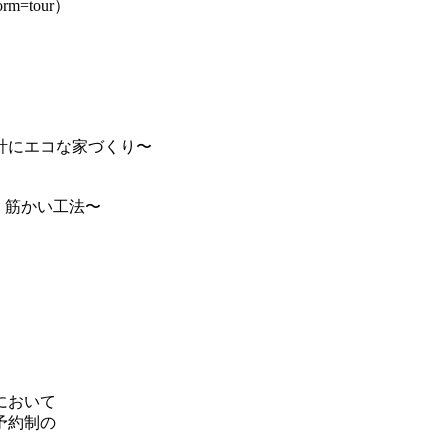
orm=tour）
）
計にエコな家づくり〜
 筋かい工法〜
において
予約制の