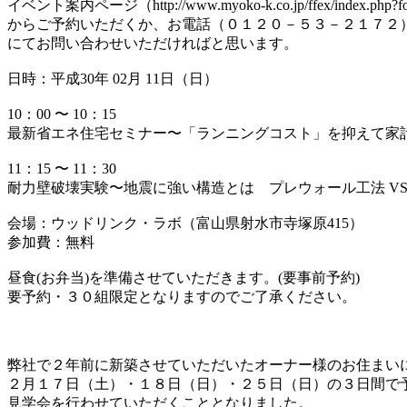
イベント案内ページ（http://www.myoko-k.co.jp/ffex/index.php?f
からご予約いただくか、お電話（０１２０－５３－２１７２
にてお問い合わせいただければと思います。
日時：平成30年 02月 11日（日）
10：00 〜 10：15
最新省エネ住宅セミナー〜「ランニングコスト」を抑えて家
11：15 〜 11：30
耐力壁破壊実験〜地震に強い構造とは プレウォール工法 VS
会場：ウッドリンク・ラボ（富山県射水市寺塚原415）
参加費：無料
昼食(お弁当)を準備させていただきます。(要事前予約)
要予約・３０組限定となりますのでご了承ください。
弊社で２年前に新築させていただいたオーナー様のお住まい
２月１７日（土）・１８日（日）・２５日（日）の３日間で
見学会を行わせていただくこととなりました。