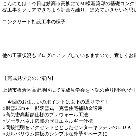
こんにちは！今日は妙高市高柳にてMI様新築邸の基礎コンク
礎工事をクリアできるよう計画を練り、進めていきたいと思
コンクリート打設工事の様子
他の工事状況もブログにアップしていきますので、宜しくお
【完成見学会のご案内】
上越市板倉区高野地区にて完成見学会を下記の通り開催いた
今回のお住まいのポイントは以下の通りです！
○耐雪2.5m＋一部落雪式 克雪住宅補助金適用
○高気密高断熱仕様のプレウォール工法
○ソーラパネル搭載のゼロエネルギー仕様
○間接照明をアクセントととしたセンターキッチンのＬＤＫ
○ガルバリウム鋼板のシンプルな外壁をベースに