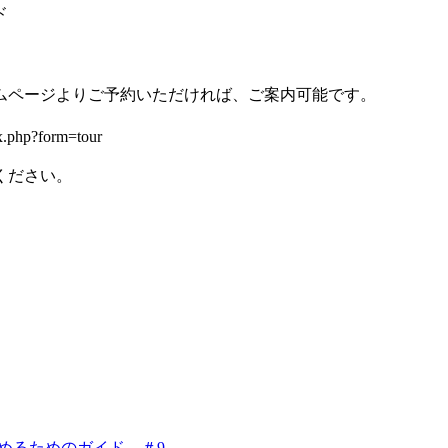
ド
ージよりご予約いただければ、ご案内可能です。
p?form=tour
ください。
を始めるためのガイド ＃9