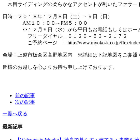
木目サイディングの柔らかなアクセントが利いたファサー
日時：２０１８年１２月８日（土）・９日（日）
AM１０：００～PM５：００
※１２月６日（水）から平日もお電話もしくはホームペ
フリーダイヤル：０１２０－５３－２１７２
ご予約ページ ：http://www.myoko-k.co.jp/ffex/index.ph
会場：上越市板倉区高野地区内 ※詳細は下記地図をご参照
皆様のお越しを心よりお待ち申し上げております。
前の記事
次の記事
一覧へ戻る
最新記事
【Welcome to Myoko】妙高で暮らす・建てる・事業