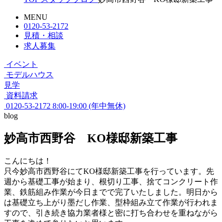
MENU
0120-53-2172
見積・相談
求人募集
イベント
モデルハウス
見学
資料請求
0120-53-2172
8:00-19:00 (年中無休)
blog
妙高市西野谷 KO様邸新築工事
こんにちは！
只今妙高市西野谷にてKO様邸新築工事を行っています。先
週から基礎工事が始まり、根切り工事、捨てコンクリート作
業、鉄筋組み作業が今日までで完了いたしました。明日から
は基礎立ち上がり墨だし作業、型枠組み立て作業が行われま
すので、引き続き協力業者様と密に打ち合わせを重ねながら