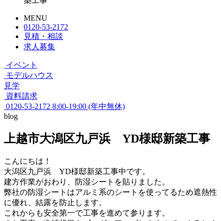
築工事
MENU
0120-53-2172
見積・相談
求人募集
イベント
モデルハウス
見学
資料請求
0120-53-2172
8:00-19:00 (年中無休)
blog
上越市大潟区九戸浜 YD様邸新築工事
こんにちは！
大潟区九戸浜 YD様邸新築工事中です。
建方作業がおわり、防湿シートを貼りました。
弊社の防湿シートはアルミ系のシートを使ってるため遮熱性
に優れ、結露を防止します。
これからも安全第一で工事を進めて参ります。