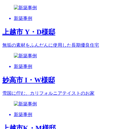
新築事例
上越市 Y・D様邸
無垢の素材をふんだんに使用した長期優良住宅
新築事例
妙高市 I・W様邸
雪国に佇む、カリフォルニアテイストのお家
新築事例
上越市K・M様邸