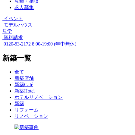
見積・相談
求人募集
イベント
モデルハウス
見学
資料請求
0120-53-2172
8:00-19:00 (年中無休)
新築一覧
全て
新築店舗
新築Café
新築Hotel
ホテルリノベーション
新築
リフォーム
リノベーション