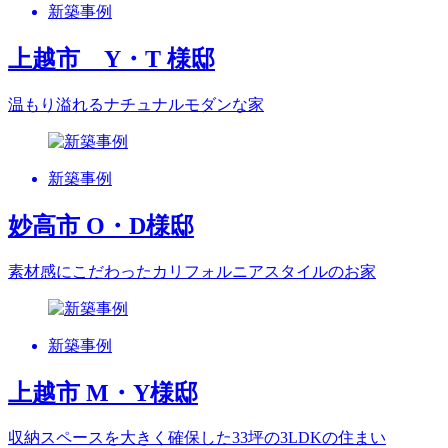
新築事例
上越市 Y・T 様邸
温もり溢れるナチュナルモダンな家
新築事例
妙高市 O・D様邸
素材感にこだわったカリフォルニアスタイルのお家
新築事例
上越市 M・Y様邸
収納スペースを大きく確保した33坪の3LDKの 住まい