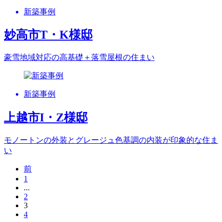
新築事例
妙高市T・K様邸
豪雪地域対応の高基礎＋落雪屋根の住まい
新築事例
上越市I・Z様邸
モノートンの外装とグレージュ色基調の内装が印象的な住ま
い
前
1
...
2
3
4