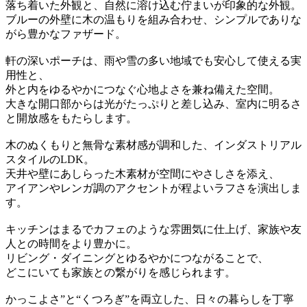
落ち着いた外観と、自然に溶け込む佇まいが印象的な外観。
ブルーの外壁に木の温もりを組み合わせ、シンプルでありな
がら豊かなファザード。
軒の深いポーチは、雨や雪の多い地域でも安心して使える実
用性と、
外と内をゆるやかにつなぐ心地よさを兼ね備えた空間。
大きな開口部からは光がたっぷりと差し込み、室内に明るさ
と開放感をもたらします。
木のぬくもりと無骨な素材感が調和した、インダストリアル
スタイルのLDK。
天井や壁にあしらった木素材が空間にやさしさを添え、
アイアンやレンガ調のアクセントが程よいラフさを演出しま
す。
キッチンはまるでカフェのような雰囲気に仕上げ、家族や友
人との時間をより豊かに。
リビング・ダイニングとゆるやかにつながることで、
どこにいても家族との繋がりを感じられます。
かっこよさ”と“くつろぎ”を両立した、日々の暮らしを丁寧