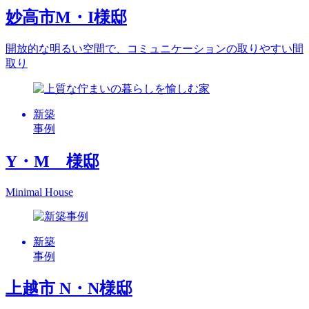
妙高市M・I様邸
開放的な明るい空間で、コミュニケーションの取りやすい間
取り
新築
事例
Y・M 様邸
Minimal House
新築
事例
上越市 N・N様邸