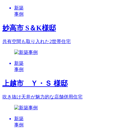
新築
事例
妙高市 S＆K様邸
共有空間も取り入れた2世帯住宅
新築
事例
上越市 Ｙ・Ｓ 様邸
吹き抜け天井が魅力的な店舗併用住宅
新築
事例