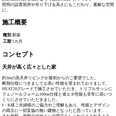
照明の設置箇所や吊り下げる高さにもこだわり、素敵な空間
に。
施工概要
種別
新築
工期
5カ月
コンセプト
天井が高く広々とした家
約3mの高天井リビングが最初からのご要望でした。
断熱仕様につきましても高い性能を望まれておりまして、
HEAT20グレードで施工させていただき、トリプルサッシに
フェノールフォーム100㎜仕様と省エネ性能も非常に高いつ
くりにさせていただきました。
I・K様ご夫婦様のご協力やご理解もあり、性能とデザイン
の両立に一切妥協の無い建物となったと思っています。
また外観、内観のデザインの両立もしっかりととれるよう