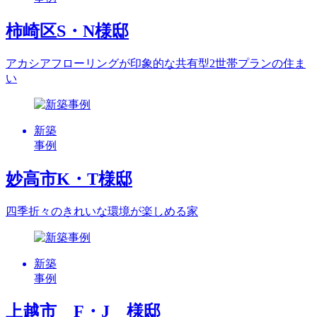
柿崎区S・N様邸
アカシアフローリングが印象的な共有型2世帯プランの住ま
い
新築
事例
妙高市K・T様邸
四季折々のきれいな環境が楽しめる家
新築
事例
上越市 F・J 様邸