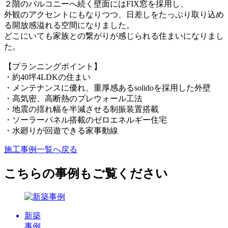
２階のバルコニーへ続く壁面にはFIX窓を採用し、
外観のアクセントにもなりつつ、日差しをたっぷり取り込め
る開放感溢れる空間になりました。
どこにいても家族との繋がりが感じられる住まいになりまし
た。
【プランニングポイント】
・約40坪4LDKの住まい
・メンテナンスに優れ、重厚感あるsolidoを採用した外壁
・高気密、高断熱のプレウォール工法
・地震の揺れ幅を半減させる制振装置搭載
・ソーラーパネル搭載のゼロエネルギー住宅
・水廻りが回遊できる家事動線
施工事例一覧へ戻る
こちらの事例もご覧ください
新築
事例