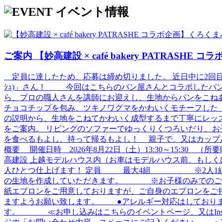
イベント情報
ご案内
【妙高建設 × café bakery PATRA
定員に達したため、応募は締め切りました。 近日中に2回目開催予定
ｼｭ)」さん！ 今回はこちらのパン屋さんとコラボしたパ
ら、プロの職人さんを講師にお迎えし、生地からパンをこね
チョコチップを包み、ツキノワグマをかわいくモチーフした「
の説明から、生地をこねてかわいく成型するまで丁寧にレッ
をご案内。 リビングのソファーでゆっくりくつろいだり、
を食べるもよし、持って帰るもよし！ 親子で、又はカップ
概要 開催日時 2026年8月22日（土）13:30～15:
高建設 上越モデルハウス内（お車はモデルハウス前、もし
人ひとつ仕上げます！ 定員 最大4組 ※2人1組で作
の生地を作成していただきます。 ※お子様のみでのご参加はで
紙エプロンをご用意しておりますが、ご自身のエプロンをご
ますようお願い致します。 ●アレルギー対応はしており
す。 ≪お申し込みはこちらのイベントページ、又はInst