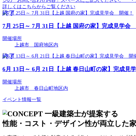
ジの「お問い合わせ内容」スペースにご記入ください。 ・
詳しくはこちらからご覧ください
終了
7月 25日～ 7月 31日【上越 国府の家】完成見学会
開催場所
上越市 国府地区内
終了
6月 13日～ 6月 21日【上越 春日山町の家】完成
開催場所
上越市 春日山町地区内
イベント情報一覧
一級建築士が提案する
性能・コスト・デザイン性が両立した