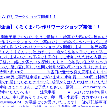
SHE コラボ企画】くろくまパン作りワークショップ開催！！
ですので、乞うご期待！！ 妙高で人気のパン屋さんと言えば、道の駅あ
ン作りワークショップのご案内です。 米粉パンやハードパン、
あげて作るパン作りワークショップを開催します！ 地元妙高
くろくまくん」に仕上げます。 粉から生地を手でこねて型に
スンしますので、お子様でも安心してご参加いただける内容です
お子様と一緒にお家の中を探検したりと、心地良い住空間での
ルで、暑い夏に涼しい空間で特別な夏の思い出を作りにきません
30 （所要時間：約120分） ※当日は受付や身支度等もあります
くは50ｍ奥に専用駐車場もございます） 参加費 500円
業していただきますが、成型からは1人1つお作りいただ
きません。ご了承ください。 講師 cafē bakery 
持参いただいても♪ . 注意事項 ●一人ひとつお持ち帰
ません。申し訳ありませんが、卵・乳・小麦等・カカオのア
agramのDM、お電話にてお受けいたします》 【必須記載