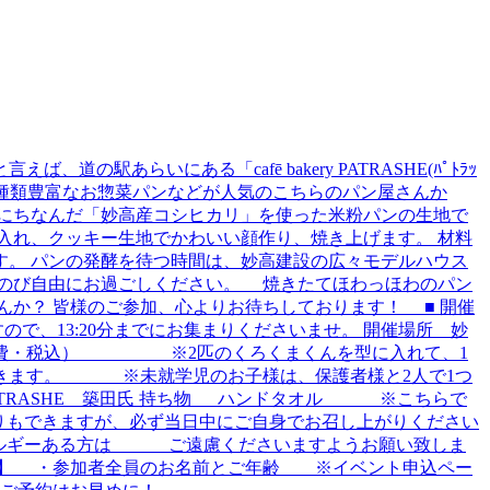
らいにある「cafē bakery PATRASHE(ﾊﾟﾄﾗｯ
種類豊富なお惣菜パンなどが人気のこちらのパン屋さんか
にちなんだ「妙高産コシヒカリ」を使った米粉パンの生地で
入れ、クッキー生地でかわいい顔作り、焼き上げます。 材料
。 パンの発酵を待つ時間は、妙高建設の広々モデルハウス
びのび自由にお過ごしください。 焼きたてほわっほわのパン
か？ 皆様のご参加、心よりお待ちしております！ ■ 開催
ので、13:20分までにお集まりくださいませ。 開催場所 妙
（材料費・税込） ※2匹のくろくまくんを型に入れて、1
きます。 ※未就学児のお子様は、保護者様と2人で1つ
PATRASHE 築田氏 持ち物 ハンドタオル ※こちらで
りもできますが、必ず当日中にご自身でお召し上がりください
レルギーある方は ご遠慮くださいますようお願い致しま
事項】 ・参加者全員のお名前とご年齢 ※イベント申込ペー