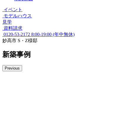
イベント
モデルハウス
見学
資料請求
0120-53-2172
8:00-19:00 (年中無休)
妙高市 S・Z様邸
新築事例
Previous