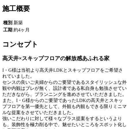
施工概要
種別
新築
工期
約4ヶ月
コンセプト
高天井×スキップフロアの解放感あふれる家
I・G様は当初より高天井LDKとスキップフロアをご希望さ
れていました。
センスの良いご夫婦からのご要望であるスタイリッシュな外
観や内観はブレが無く、設計者である私自身も勉強させてい
ただきながら、プランニングを進めさせていただきました。
また、I・G様からのご要望であったLDKの高天井とスキッ
プフロアを第一優先として、外観も内観もできる限りミニマ
ルな提案をさせていただきました。
強いこだわりに対して様々なプラス提案をするというより
も、装飾性を極力削る中で、魅せたいところをスポット化し