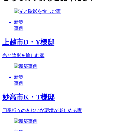
新築
事例
上越市D・Y様邸
光と陰影を愉しむ家
新築
事例
妙高市K・T様邸
四季折々のきれいな環境が楽しめる家