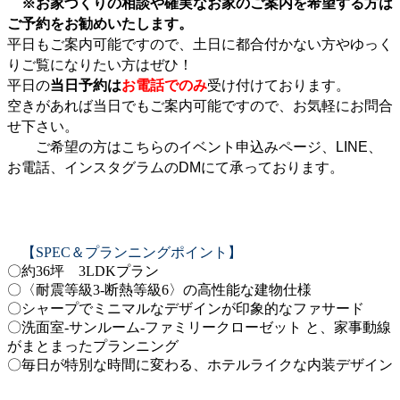
※お家づくりの相談や確実なお家のご案内を希望する方は
ご予約をお勧めいたします。
平日もご案内可能ですので、土日に都合付かない方やゆっく
りご覧になりたい方はぜひ！
平日の
当日予約は
お電話でのみ
受け付けております。
空きがあれば当日でもご案内可能ですので、お気軽にお問合
せ下さい。
ご希望の方はこちらのイベント申込みページ、LINE、
お電話、インスタグラムのDMにて承っております。
【SPEC＆プランニングポイント】
〇約36坪 3LDKプラン
〇〈耐震等級3-断熱等級6〉の高性能な建物仕様
〇シャープでミニマルなデザインが印象的なファサード
〇洗面室-サンルーム-ファミリークローゼット と、家事動線
がまとまったプランニング
〇毎日が特別な時間に変わる、ホテルライクな内装デザイン