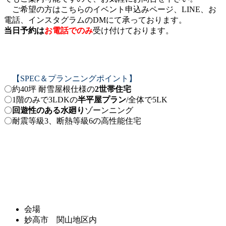
ご希望の方はこちらのイベント申込みページ、LINE、お
電話、インスタグラムのDMにて承っております。
当日予約は
お電話でのみ
受け付けております。
【SPEC＆プランニングポイント】
〇約40坪 耐雪屋根仕様の
2世帯住宅
〇1階のみで3LDKの
半平屋プラン
/全体で5LK
〇
回遊性のある水廻り
ゾーンニング
〇耐震等級3、断熱等級6の高性能住宅
会場
妙高市 関山地区内