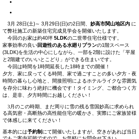
3月 28日(土)～ 3月29日(日)の2日間、
妙高市関山地区内
に
て弊社施工の新築住宅完成見学会を開催いたします。
今回のお家は約40坪
5LDK
の二世帯住宅仕様です。
家事効率の良い
回遊性のある水廻りプラン
の1階スペース
(3LDK)を生活の中心にしながら、一部を2階に設けた「平屋
と2階建てのいいとこどり」ができる住まいです。
今回は時間を1時間延長した18時までの開催！
夕方、家に戻ってくる時間、家で過ごすことの多い夕方・夜
時間の暮らし心地と、間接照明によるホテルライクな雰囲気
を存分に味わう絶好に機会です！タイミング、ご都合つく方
は、是非、夕方時間にお越しください！
3月のこの時期、まだ周りに雪の残る雪国妙高に求められ
る高気密・高断熱の高性能住宅の暖かさ、実際にご家族皆様
で体感しに来てください！
基本的には
予約制
にて開催いたしますが、空きがあれば当日
でもご案内可能ですので、お気軽にお問合せ下さい。