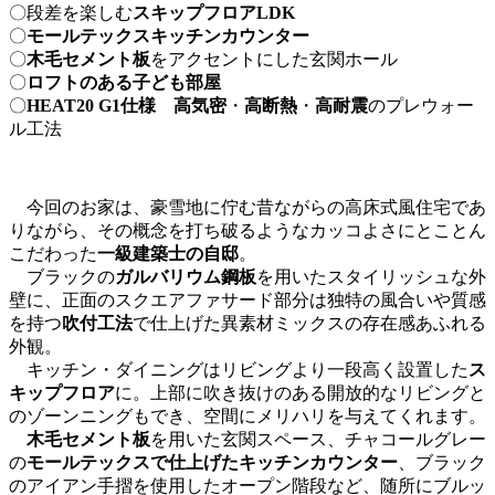
〇段差を楽しむ
スキップフロアLDK
〇
モールテックスキッチンカウンター
〇
木毛セメント板
をアクセントにした玄関ホール
〇
ロフトのある子ども部屋
〇
HEAT20 G1仕様 高気密
・
高断熱
・
高耐震
のプレウォー
ル工法
今回のお家は、豪雪地に佇む昔ながらの高床式風住宅であ
りながら、その概念を打ち破るようなカッコよさにとことん
こだわった
一級建築士の自邸
。
ブラックの
ガルバリウム鋼板
を用いたスタイリッシュな外
壁に、正面のスクエアファサード部分は独特の風合いや質感
を持つ
吹付工法
で仕上げた異素材ミックスの存在感あふれる
外観。
キッチン・ダイニングはリビングより一段高く設置した
ス
キップフロア
に。上部に吹き抜けのある開放的なリビングと
のゾーンニングもでき、空間にメリハリを与えてくれます。
木毛セメント板
を用いた玄関スペース、チャコールグレー
の
モールテックスで仕上げたキッチンカウンター
、ブラック
のアイアン手摺を使用したオープン階段など、随所にブルッ