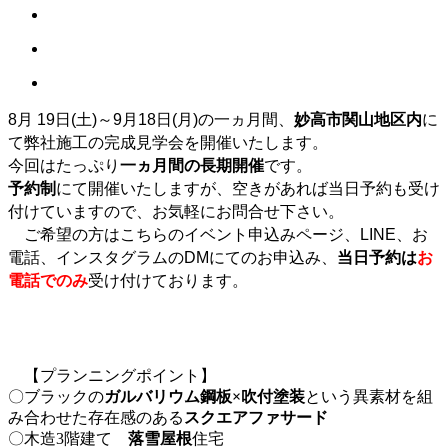
8月 19日(土)～9月18日(月)の一ヵ月間、
妙高市関山地区内
に
て弊社施工の完成見学会を開催いたします。
今回はたっぷり
一ヵ月間の長期開催
です。
予約制
にて開催いたしますが、空きがあれば当日予約も受け
付けていますので、お気軽にお問合せ下さい。
ご希望の方はこちらのイベント申込みページ、LINE、お
電話、インスタグラムのDMにてのお申込み、
当日予約は
お
電話でのみ
受け付けております。
【プランニングポイント】
〇ブラックの
ガルバリウム鋼板×吹付塗装
という異素材を組
み合わせた存在感のある
スクエアファサード
〇木造3階建て
落雪屋根
住宅