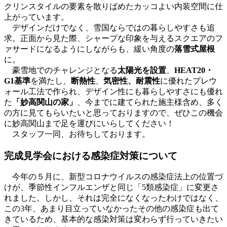
クリンスタイルの要素を散りばめたカッコよい内装空間に仕
上がっています。
デザインだけでなく、雪国ならではの暮らしやすさも追
求。正面から見た際、シャープな印象を与えるスクエアのフ
ァサードになるようにしながらも、緩い角度の
落雪式屋根
に。
豪雪地でのチャレンジとなる
太陽光を設置
、
HEAT20・
G1基準
を満たし、
断熱性
、
気密性、耐震性
に優れたプレウ
ォール工法で作られ、デザイン性にも暮らしやすさにも優れ
た
「妙高関山の家」
、今までに建てられた施主様含め、多く
の方に見てもらいたいと思っておりますので、ぜひこの機会
に妙高関山まで足を運びにいらしてください！
スタッフ一同、お待ちしております。
完成見学会における感染症対策について
今年の５月
に、新型コロナウイルスの感染症法上の位置づ
けが、季節性インフルエンザと同じ「5類感染症」に変更さ
れました。しかし、それは完全になくなったわけではなく、
この3年、あまり目立っていなかったその他の感染症も出て
きているため、基本的な感染対策は変わらず行っていきたい