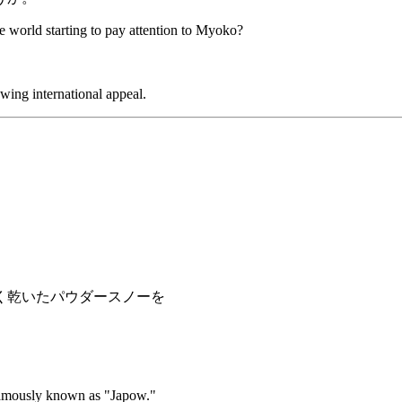
he world starting to pay attention to Myoko?
wing international appeal.
く乾いたパウダースノーを
famously known as "Japow."